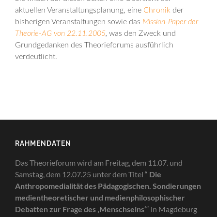
aktuellen Veranstaltungsplanung, eine
Chronik
der
bisherigen Veranstaltungen sowie das
Mission-Paper der
Theorie-AG von 22.11.2005
,
was den Zweck und
Grundgedanken des Theorieforums ausführlich
verdeutlicht.
RAHMENDATEN
Das Theorieforum wird am Freitag, dem 11.07. und
Samstag, dem 12.07.25 unter dem Titel “
Die
Anthropomedialität des Pädagogischen. Sondierungen
medientheoretischer und medienphilosophischer
Debatten zur Frage des ‚Menschseins‘
“ in Magdeburg